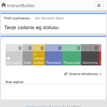
InteractBuilder
Profil użytkownika
Alin Alexandru Matei
Twoje zadania wg statusu
0
0
0
0
0
0
w
trakcie
Wszystkie
Nowy
analizy
Planowane
Rozpoczęte
Ukończony
Odrz
Ostatnia aktualizacja
Brak wątków
Customer support service
by UserEcho