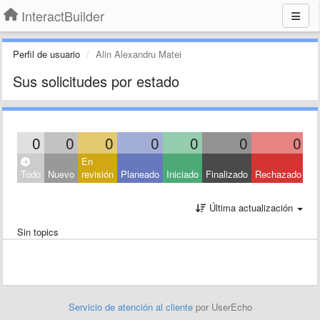
InteractBuilder
Perfil de usuario
Alin Alexandru Matei
Sus solicitudes por estado
0
0
0
0
0
0
0
En
Ce
Todo
Nuevo
revisión
Planeado
Iniciado
Finalizado
Rechazado
Ot
Última actualización
Sin topics
Servicio de atención al cliente
por UserEcho