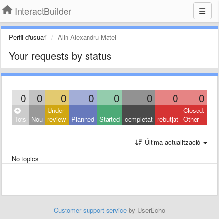
InteractBuilder
Perfil d'usuari
Alin Alexandru Matei
Your requests by status
0
0
0
0
0
0
0
0
Under
Closed:
Tots
Nou
review
Planned
Started
completat
rebutjat
Other
Última actualització
No topics
Customer support service
by UserEcho