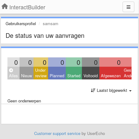
InteractBuilder
Gebruikersprofiel
samsam
De status van uw aanvragen
0
0
0
0
0
0
0
Under
Geslote
Alles
Nieuw
review
Planned
Started
Voltooid
Afgewezen
Andere
Laatst bijgewerkt
Geen onderwerpen
Customer support service
by UserEcho