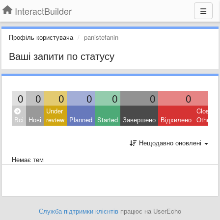
InteractBuilder
Профіль користувача
panistefanin
Ваші запити по статусу
0
0
0
0
0
0
0
0
Under
Closed:
Всі
Нові
review
Planned
Started
Завершено
Відхилено
Other
Нещодавно оновлені
Немає тем
Служба підтримки клієнтів
працює на UserEcho