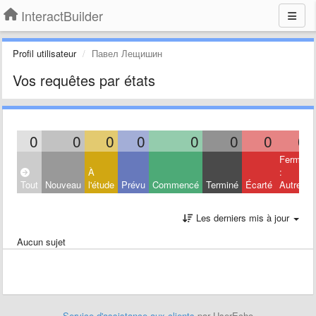
InteractBuilder
Profil utilisateur
Павел Лещишин
Vos requêtes par états
0
0
0
0
0
0
0
0
Fermé
À
:
Tout
Nouveau
l'étude
Prévu
Commencé
Terminé
Écarté
Autres
Les derniers mis à jour
Aucun sujet
Service d'assistance aux clients
par UserEcho